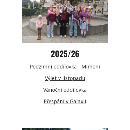
202
5
/2
6
Podzimní oddílovka - Mimoni
Výlet v listopadu
Vánoční oddílovka
Přespání v Galaxii