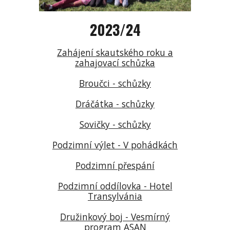
202
3
/2
4
Zahájení skautského roku a
zahajovací schůzka
Broučci - schůzky
Dráčátka - schůzky
Sovičky - schůzky
Podzimní výlet - V pohádkách
Podzimní přespání
Podzimní oddílovka - Hotel
Transylvánia
Družinkový boj - Vesmírný
program ASAN